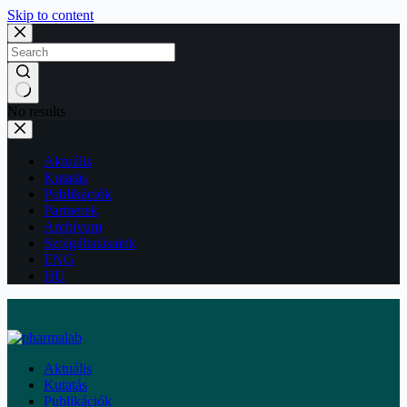
Skip to content
No results
Aktuális
Kutatás
Publikációk
Partnerek
Archívum
Szolgáltatásaink
ENG
HU
Aktuális
Kutatás
Publikációk