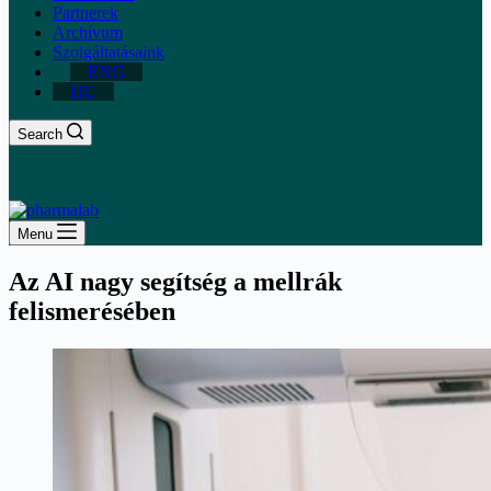
Partnerek
Archívum
Szolgáltatásaink
ENG
HU
Search
Menu
Az AI nagy segítség a mellrák
felismerésében