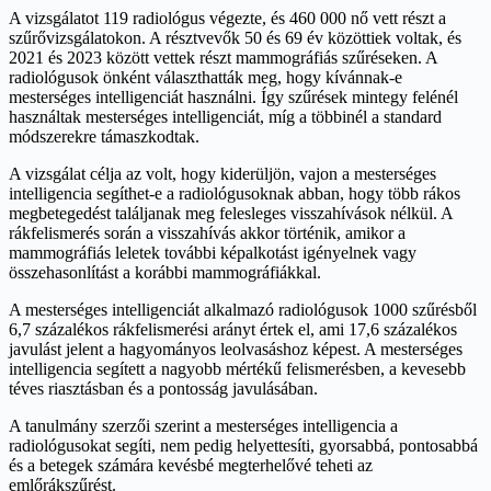
A vizsgálatot 119 radiológus végezte, és 460 000 nő vett részt a
szűrővizsgálatokon. A résztvevők 50 és 69 év közöttiek voltak, és
2021 és 2023 között vettek részt mammográfiás szűréseken. A
radiológusok önként választhatták meg, hogy kívánnak-e
mesterséges intelligenciát használni. Így szűrések mintegy felénél
használtak mesterséges intelligenciát, míg a többinél a standard
módszerekre támaszkodtak.
A vizsgálat célja az volt, hogy kiderüljön, vajon a mesterséges
intelligencia segíthet-e a radiológusoknak abban, hogy több rákos
megbetegedést találjanak meg felesleges visszahívások nélkül. A
rákfelismerés során a visszahívás akkor történik, amikor a
mammográfiás leletek további képalkotást igényelnek vagy
összehasonlítást a korábbi mammográfiákkal.
A mesterséges intelligenciát alkalmazó radiológusok 1000 szűrésből
6,7 százalékos rákfelismerési arányt értek el, ami 17,6 százalékos
javulást jelent a hagyományos leolvasáshoz képest. A mesterséges
intelligencia segített a nagyobb mértékű felismerésben, a kevesebb
téves riasztásban és a pontosság javulásában.
A tanulmány szerzői szerint a mesterséges intelligencia a
radiológusokat segíti, nem pedig helyettesíti, gyorsabbá, pontosabbá
és a betegek számára kevésbé megterhelővé teheti az
emlőrákszűrést.