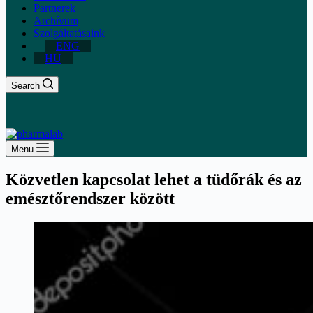
Partnerek
Archívum
Szolgáltatásaink
ENG
HU
Search
Menu
Közvetlen kapcsolat lehet a tüdőrák és az
emésztőrendszer között