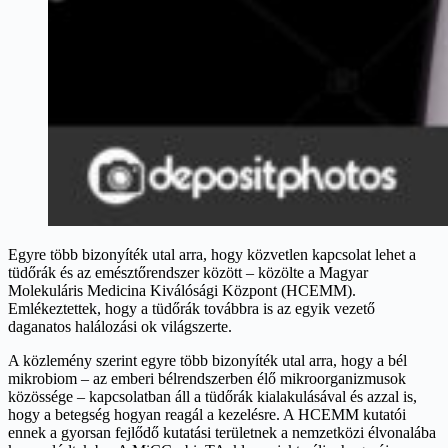
Egyre több bizonyíték utal arra, hogy közvetlen kapcsolat lehet a
tüdőrák és az emésztőrendszer között – közölte a Magyar
Molekuláris Medicina Kiválósági Központ (HCEMM).
Emlékeztettek, hogy a tüdőrák továbbra is az egyik vezető
daganatos halálozási ok világszerte.
A közlemény szerint egyre több bizonyíték utal arra, hogy a bél
mikrobiom – az emberi bélrendszerben élő mikroorganizmusok
közössége – kapcsolatban áll a tüdőrák kialakulásával és azzal is,
hogy a betegség hogyan reagál a kezelésre. A HCEMM kutatói
ennek a gyorsan fejlődő kutatási területnek a nemzetközi élvonalába