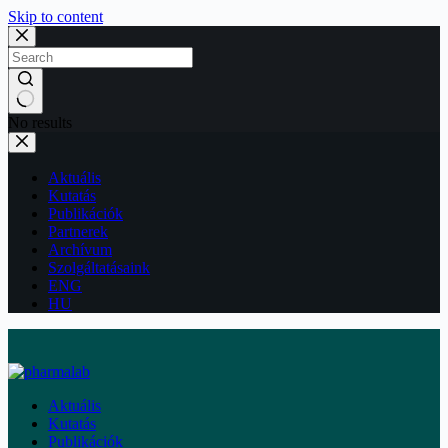
Skip to content
No results
Aktuális
Kutatás
Publikációk
Partnerek
Archívum
Szolgáltatásaink
ENG
HU
Aktuális
Kutatás
Publikációk