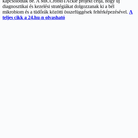
kapcsolódtak be. A MiCCrobioTAckle projekt célja, hogy új
diagnosztikai és kezelési stratégiákat dolgozzanak ki a bél
mikrobiom és a tüdőrák közötti összefüggések feltérképezésével.
A
teljes cikk a 24.hu-n olvasható