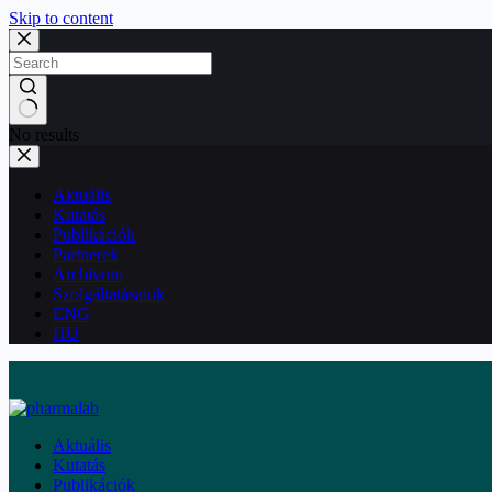
Skip to content
No results
Aktuális
Kutatás
Publikációk
Partnerek
Archívum
Szolgáltatásaink
ENG
HU
Aktuális
Kutatás
Publikációk