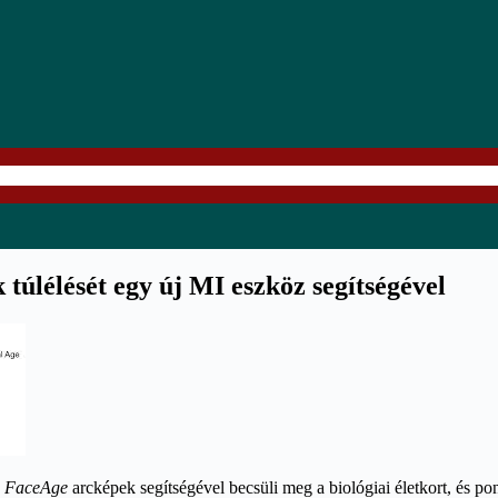
 túlélését egy új MI eszköz segítségével
FaceAge
arcképek segítségével becsüli meg a biológiai életkort, és po