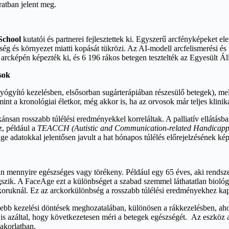
ratban jelent meg.
School
kutatói és partnerei fejlesztettek ki. Egyszerű arcfényképeket ele
tegség és környezet miatti kopását tükrözi. Az AI-modell arcfelismerési 
arcképén képezték ki, és 6 196 rákos betegen tesztelték az Egyesült 
sok
gyító kezelésben, elsősorban sugárterápiában részesülő betegek), mellk
int a kronológiai életkor, még akkor is, ha az orvosok már teljes klinik
n rosszabb túlélési eredményekkel korreláltak. A palliatív ellátásban
z, például a
TEACCH (Autistic and Communication-related Handicapped
 adatokkal jelentősen javult a hat hónapos túlélés előrejelzésének ké
 mennyire egészséges vagy törékeny. Például egy 65 éves, aki rendszeres
gszik. A FaceAge ezt a különbséget a szabad szemmel láthatatlan biológ
tkoruknál. Ez az arckorkülönbség a rosszabb túlélési eredményekhez kap
ebb kezelési döntések meghozatalában, különösen a rákkezelésben, ahol
t is azáltal, hogy következetesen méri a betegek egészségét. Az eszköz
akorlatban.