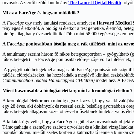
orvosok. Az erről szóló tanulmány
The Lancet Digital Health
folyói
Mi az a FaceAge és hogyan működik?
A
FaceAge
egy mély tanulási rendszer, amelyet
a Harvard Medical 
tényleges életkortól. A biológiai életkor a test genetika, életmód, be
biológiailag hány évesnek tűnik. Több mint 58 000 egészséges ember 
A FaceAge pontosabban jósolja meg a rák túlélését, mint az orvo
A tanulmány szerint három fő rákos betegcsoportban – gyógyítható (gyó
rákos betegek) – a FaceAge pontosabb előrejelzője volt a túlélésnek, m
A gyógyítható betegeknél a magasabb FaceAge pontszámok szignifikánsa
túlélési előrejelzéseket, ha hozzáadták a meglévő klinikai eszközökhö
Communication-related Handicapped CHildren)
modellhez. A FaceAge
Miért hasznosabb a biológiai életkor, mint a kronológiai életkor?
A kronológiai életkor nem mindig egyezik azzal, hogy valaki valójában
egy 28 éves, aki dohányzik és rosszul eszik, belsőleg gyorsabban öre
rákos betegek átlagosan közel öt évvel idősebbnek tűntek a valós éle
A kutatók úgy vélik, hogy a FaceAge segíthet az orvosoknak objektív
Támogathatja a személyre szabott orvoslást és a klinikai vizsgálatoka
populációkban, mielőtt széles körben alkalmazható lenne a klinikai gy