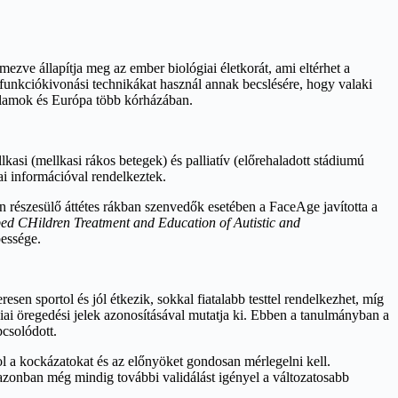
mezve állapítja meg az ember biológiai életkorát, ami eltérhet a
és funkciókivonási technikákat használ annak becslésére, hogy valaki
Államok és Európa több kórházában.
asi (mellkasi rákos betegek) és palliatív (előrehaladott stádiumú
ai információval rendelkeztek.
 részesülő áttétes rákban szenvedők esetében a FaceAge javította a
 CHildren Treatment and Education of Autistic and
pessége.
en sportol és jól étkezik, sokkal fiatalabb testtel rendelkezhet, míg
iai öregedési jelek azonosításával mutatja ki. Ebben a tanulmányban a
csolódott.
 a kockázatokat és az előnyöket gondosan mérlegelni kell.
 azonban még mindig további validálást igényel a változatosabb