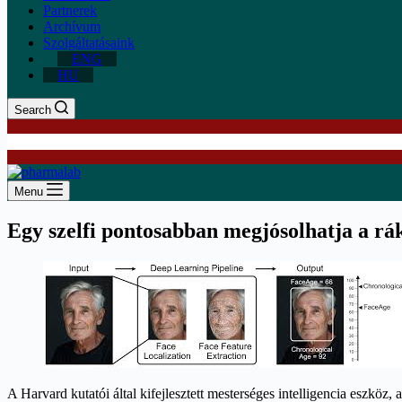
Partnerek
Archívum
Szolgáltatásaink
ENG
HU
Search
Menu
Egy szelfi pontosabban megjósolhatja a rák
A Harvard kutatói által kifejlesztett mesterséges intelligencia eszköz, a