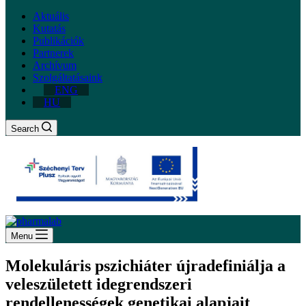
Aktuális
Kutatás
Publikációk
Partnerek
Archívum
Szolgáltatásaink
ENG
HU
Search
Menu
Molekuláris pszichiáter újradefiniálja a
veleszületett idegrendszeri
rendellenességek genetikai alapjait