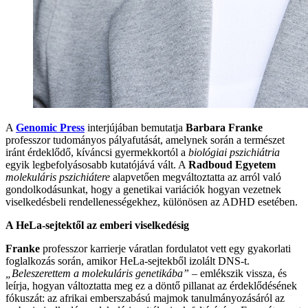
A
Genomic Press
interjújában bemutatja
Barbara Franke
professzor tudományos pályafutását, amelynek során a természet
iránt érdeklődő, kíváncsi gyermekkortól a
biológiai pszichiátria
egyik legbefolyásosabb kutatójává vált. A
Radboud Egyetem
molekuláris pszichiátere
alapvetően megváltoztatta az arról való
gondolkodásunkat, hogy a genetikai variációk hogyan vezetnek
viselkedésbeli rendellenességekhez, különösen az ADHD esetében.
A HeLa-sejtektől az emberi viselkedésig
Franke
professzor karrierje váratlan fordulatot vett egy gyakorlati
foglalkozás során, amikor HeLa-sejtekből izolált DNS-t.
„Beleszerettem a molekuláris genetikába”
– emlékszik vissza, és
leírja, hogyan változtatta meg ez a döntő pillanat az érdeklődésének
fókuszát: az afrikai emberszabású majmok tanulmányozásáról az