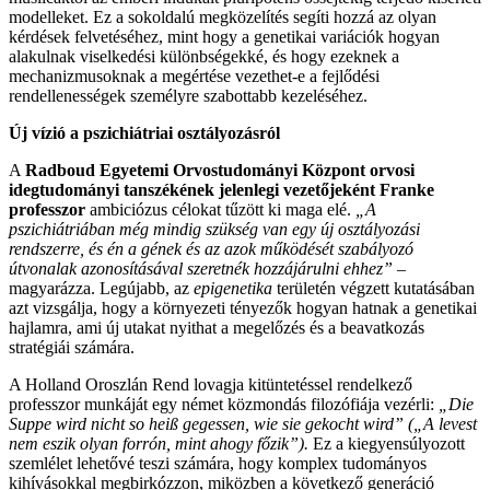
modelleket. Ez a sokoldalú megközelítés segíti hozzá az olyan
kérdések felvetéséhez, mint hogy a genetikai variációk hogyan
alakulnak viselkedési különbségekké, és hogy ezeknek a
mechanizmusoknak a megértése vezethet-e a fejlődési
rendellenességek személyre szabottabb kezeléséhez.
Új vízió a pszichiátriai osztályozásról
A
Radboud Egyetemi Orvostudományi Központ
orvosi
idegtudományi tanszékének jelenlegi vezetőjeként Franke
professzor
ambiciózus célokat tűzött ki maga elé.
„A
pszichiátriában még mindig szükség van egy új osztályozási
rendszerre, és én a gének és az azok működését szabályozó
útvonalak azonosításával szeretnék hozzájárulni ehhez”
–
magyarázza. Legújabb, az
epigenetika
területén végzett kutatásában
azt vizsgálja, hogy a környezeti tényezők hogyan hatnak a genetikai
hajlamra, ami új utakat nyithat a megelőzés és a beavatkozás
stratégiái számára.
A Holland Oroszlán Rend lovagja kitüntetéssel rendelkező
professzor munkáját egy német közmondás filozófiája vezérli:
„Die
Suppe wird nicht so heiß gegessen, wie sie gekocht wird” („A levest
nem eszik olyan forrón, mint ahogy főzik”).
Ez a kiegyensúlyozott
szemlélet lehetővé teszi számára, hogy komplex tudományos
kihívásokkal megbirkózzon, miközben a következő generáció