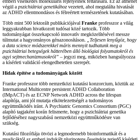
emberi viselkedés molekuláris rejtélyeinek feltárására. Ez az átmenet
végül a
pszichiátriai genetikához
vezetett, ahol megtalálta hivatását
az ADHD ellentmondásos és félreértett természetének kutatásában.
Több mint 500 lektorált publikációjával
Franke
professzor a világ
leggyakrabban hivatkozott tudósai közé tartozik. Több
tudományágat összekapcsoló innovatív megközelítésével messze
túlmutat a hagyományos génazonosításon.
„Teljesen lenyűgöz, hogy
a data science módszerekkel máris mennyit tudhatunk meg a
pszichiátriai betegségek hátterében álló biológiai folyamatokról és
agyi sejtmechanizmusokról”
– jegyzi meg, miközben hangsúlyozza
a kísérleti validáció elengedhetetlen szerepét.
Hidak építése a tudományágak között
Franke professzor több nemzetközi kutatási konzorcium, köztük az
International Multicentre persistent ADHD Collaboration
(IMpACT) és az ECNP Network ADHD across the lifespan
alapítója, ami jól mutatja elkötelezettségét a tudományos
együttműködés iránt. A Psychiatric Genomics Consortium (PGC)
alapító tagjaként korán felismerte, hogy a pszichiátriai genetika
fejlődéséhez nagyszabású nemzetközi együttműködésre van
szükség.
Kutatási filozófiája ötvözi a legmodernebb bioinformatikát és a
muslicáktól az emberi indukált pluripotens őssejtekig terjedő kísérleti