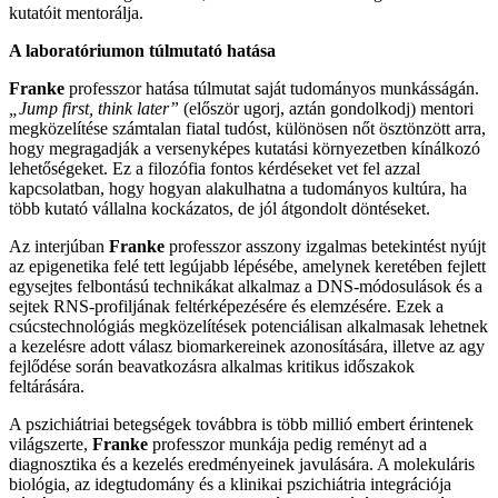
kutatóit mentorálja.
A laboratóriumon túlmutató hatása
Franke
professzor hatása túlmutat saját tudományos munkásságán.
„Jump first, think later”
(először ugorj, aztán gondolkodj) mentori
megközelítése számtalan fiatal tudóst, különösen nőt ösztönzött arra,
hogy megragadják a versenyképes kutatási környezetben kínálkozó
lehetőségeket. Ez a filozófia fontos kérdéseket vet fel azzal
kapcsolatban, hogy hogyan alakulhatna a tudományos kultúra, ha
több kutató vállalna kockázatos, de jól átgondolt döntéseket.
Az interjúban
Franke
professzor asszony izgalmas betekintést nyújt
az epigenetika felé tett legújabb lépésébe, amelynek keretében fejlett
egysejtes felbontású technikákat alkalmaz a DNS-módosulások és a
sejtek RNS-profiljának feltérképezésére és elemzésére. Ezek a
csúcstechnológiás megközelítések potenciálisan alkalmasak lehetnek
a kezelésre adott válasz biomarkereinek azonosítására, illetve az agy
fejlődése során beavatkozásra alkalmas kritikus időszakok
feltárására.
A pszichiátriai betegségek továbbra is több millió embert érintenek
világszerte,
Franke
professzor munkája pedig reményt ad a
diagnosztika és a kezelés eredményeinek javulására. A molekuláris
biológia, az idegtudomány és a klinikai pszichiátria integrációja