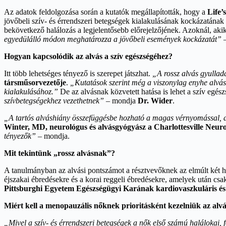
Az adatok feldolgozása során a kutatók megállapították, hogy a
Life’
jövőbeli szív- és érrendszeri betegségek kialakulásának kockázatának
bekövetkező halálozás a legjelentősebb előrejelzőjének. Azoknál, ak
egyedülálló módon meghatározza a jövőbeli események kockázatát”
–
Hogyan kapcsolódik az alvás a szív egészségéhez?
Itt több lehetséges tényező is szerepet játszhat.
„A rossz alvás gyullad
társműsorvezetője
.
„Kutatások szerint még a viszonylag enyhe alvász
kialakulásához.”
De az alvásnak közvetett hatása is lehet a szív egés
szívbetegségekhez vezethetnek”
– mondja
Dr. Wider
.
„A tartós alváshiány összefüggésbe hozható a magas vérnyomással, a s
Winter, MD, neurológus és alvásgyógyász a Charlottesville Neur
tényezők”
– mondja.
Mit tekintünk „rossz alvásnak”?
A tanulmányban az alvási pontszámot a résztvevőknek az elmúlt két hét
éjszakai ébredésekre és a korai reggeli ébredésekre, amelyek után cs
Pittsburghi Egyetem Egészségügyi Karának kardiovaszkuláris és
Miért kell a menopauzális nőknek prioritásként kezelniük az alv
„Mivel a szív- és érrendszeri betegségek a nők első számú halálokai,