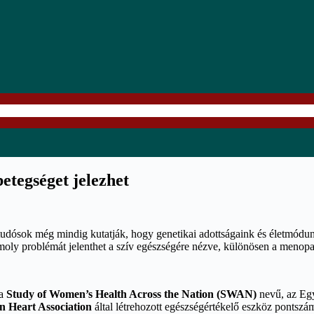
betegséget jelezhet
s tudósok még mindig kutatják, hogy genetikai adottságaink és életmód
omoly problémát jelenthet a szív egészségére nézve, különösen a menop
 a
Study of Women’s Health Across the Nation (SWAN)
nevű, az Egy
 Heart Association
által létrehozott egészségértékelő eszköz pontszám