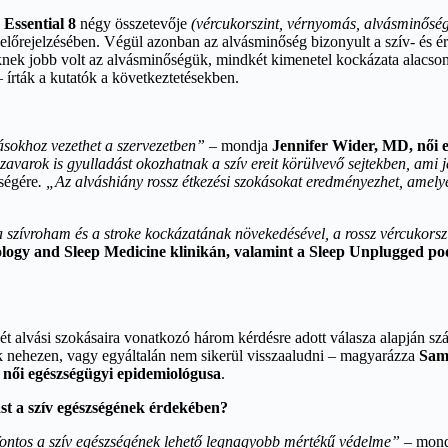
s Essential 8
négy összetevője
(vércukorszint, vérnyomás, alvásminőség
 előrejelzésében. Végül azonban az alvásminőség bizonyult a szív- és 
iknek jobb volt az alvásminőségük, mindkét kimenetel kockázata alacso
 írták a kutatók a következtetésekben.
ásokhoz vezethet a szervezetben”
– mondja
Jennifer Wider, MD, női 
avarok is gyulladást okozhatnak a szív ereit körülvevő sejtekben, ami j
zségére
. „Az alváshiány rossz étkezési szokásokat eredményezhet, amely
zívroham és a stroke kockázatának növekedésével, a rossz vércukorszin
ology and Sleep Medicine klinikán, valamint a Sleep Unplugged po
 alvási szokásaira vonatkozó három kérdésre adott válasza alapján szám
ak nehezen, vagy egyáltalán nem sikerül visszaaludni – magyarázza
Sam
 női egészségügyi epidemiológusa
.
ást a szív egészségének érdekében?
 fontos a szív egészségének lehető legnagyobb mértékű védelme”
– mon