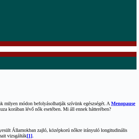
unk milyen módon befolyásolhatják szívünk egészségét. A
Menopause
auza korában lévő nők esetében. Mi áll ennek hátterében?
esült Államokban zajló, középkorú nőkre irányuló longitudinális
ait vizsgálták
[1]
.