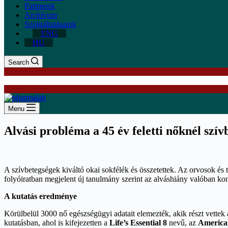
Partnerek
Archívum
Szolgáltatásaink
ENG
HU
Search
Menu
Alvási probléma a 45 év feletti nőknél szív
A szívbetegségek kiváltó okai sokfélék és összetettek. Az orvosok é
folyóiratban megjelent új tanulmány szerint az alváshiány valóban k
A kutatás eredménye
Körülbelül 3000 nő egészségügyi adatait elemezték, akik részt vettek
kutatásban, ahol is kifejezetten a
Life’s Essential 8
nevű, az
American