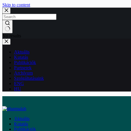
Skip to content
No results
Aktuális
Kutatás
Publikációk
Partnerek
Archívum
Szolgáltatásaink
ENG
HU
Aktuális
Kutatás
Publikációk