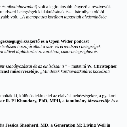
 és nikotinhasználat)
volt a legfontosabb tényező a résztvevők
érrendszeri betegségek kialakulásának és a bármilyen okból
nyabb volt
. „A menopauza korában tapasztalt alvásminőség
egészségügyi szakértő és a Open Wider podcast
elentősen hozzájárulhat a szív- és érrendszeri betegségek
ek idővel táplálkozási zavarokhoz, cukorbetegséghez és
t-szabályozással és az elhízással is”
– mutat rá
W. Christopher
dcast műsorvezetője
.
„Mindezek kardiovaszkuláris kockázati
olták ki, különös tekintettel az elalvási nehézségekre, a gyakori
ar R. El Khoudary, PhD, MPH, a tanulmány társszerzője és a
dja
Jessica Shepherd, MD, a Generation M: Living Well in