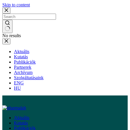
Skip to content
No results
Aktuális
Kutatás
Publikációk
Partnerek
Archívum
Szolgáltatásaink
ENG
HU
Aktuális
Kutatás
Publikációk