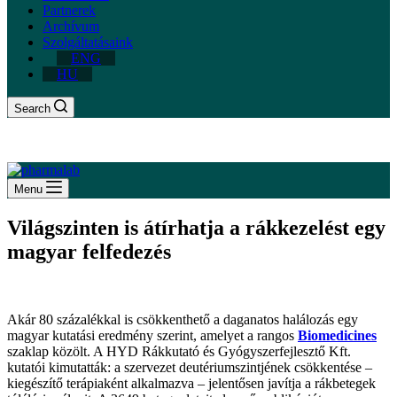
Partnerek
Archívum
Szolgáltatásaink
ENG
HU
Search
Menu
Világszinten is átírhatja a rákkezelést egy
magyar felfedezés
Akár 80 százalékkal is csökkenthető a daganatos halálozás egy
magyar kutatási eredmény szerint, amelyet a rangos
Biomedicines
szaklap közölt. A HYD Rákkutató és Gyógyszerfejlesztő Kft.
kutatói kimutatták: a szervezet deutériumszintjének csökkentése –
kiegészítő terápiaként alkalmazva – jelentősen javítja a rákbetegek