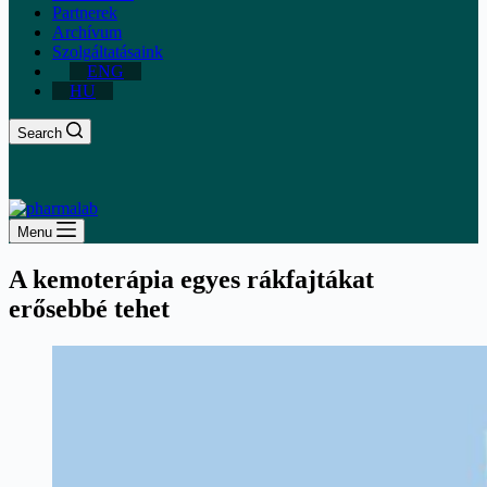
Partnerek
Archívum
Szolgáltatásaink
ENG
HU
Search
Menu
A kemoterápia egyes rákfajtákat
erősebbé tehet