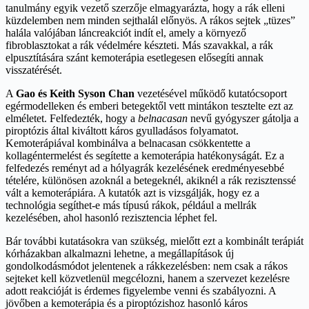
tanulmány egyik vezető szerzője elmagyarázta, hogy a rák elleni
küzdelemben nem minden sejthalál előnyös. A rákos sejtek „tüzes”
halála valójában láncreakciót indít el, amely a környező
fibroblasztokat a rák védelmére készteti. Más szavakkal, a rák
elpusztítására szánt kemoterápia esetlegesen elősegíti annak
visszatérését.
A
Gao és Keith Syson Chan
vezetésével működő kutatócsoport
egérmodelleken és emberi betegektől vett mintákon tesztelte ezt az
elméletet. Felfedezték, hogy a
belnacasan
nevű gyógyszer gátolja a
piroptózis által kiváltott káros gyulladásos folyamatot.
Kemoterápiával kombinálva a belnacasan csökkentette a
kollagéntermelést és segítette a kemoterápia hatékonyságát. Ez a
felfedezés reményt ad a hólyagrák kezelésének eredményesebbé
tételére, különösen azoknál a betegeknél, akiknél a rák rezisztenssé
vált a kemoterápiára. A kutatók azt is vizsgálják, hogy ez a
technológia segíthet-e más típusú rákok, például a mellrák
kezelésében, ahol hasonló rezisztencia léphet fel.
Bár további kutatásokra van szükség, mielőtt ezt a kombinált terápiát
kórházakban alkalmazni lehetne, a megállapítások új
gondolkodásmódot jelentenek a rákkezelésben: nem csak a rákos
sejteket kell közvetlenül megcélozni, hanem a szervezet kezelésre
adott reakcióját is érdemes figyelembe venni és szabályozni. A
jövőben a kemoterápia és a piroptózishoz hasonló káros