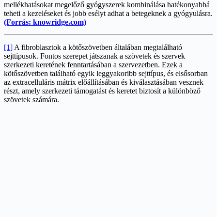
mellékhatásokat megelőző gyógyszerek kombinálása hatékonyabbá
teheti a kezeléseket és jobb esélyt adhat a betegeknek a gyógyulásra.
(Forrás: knowridge.com)
[1]
A fibroblasztok a kötőszövetben általában megtalálható
sejttípusok. Fontos szerepet játszanak a szövetek és szervek
szerkezeti keretének fenntartásában a szervezetben. Ezek a
kötőszövetben található egyik leggyakoribb sejttípus, és elsősorban
az extracelluláris mátrix előállításában és kiválasztásában vesznek
részt, amely szerkezeti támogatást és keretet biztosít a különböző
szövetek számára.