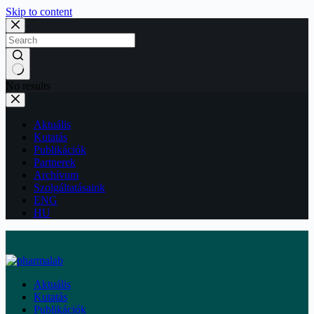
Skip to content
No results
Aktuális
Kutatás
Publikációk
Partnerek
Archívum
Szolgáltatásaink
ENG
HU
Aktuális
Kutatás
Publikációk