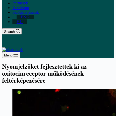
Partnerek
Archívum
Szolgáltatásaink
ENG
HU
Search
Menu
Nyomjelzőket fejlesztettek ki az
oxitocinreceptor működésének
feltérképezésére