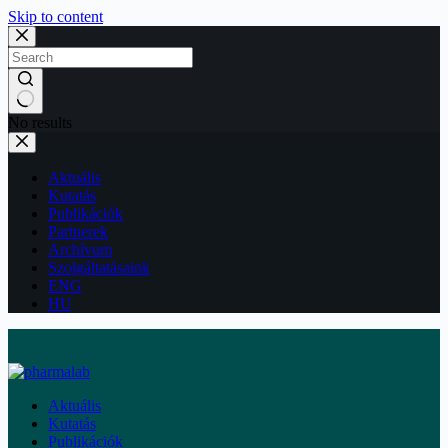
Skip to content
No results
Aktuális
Kutatás
Publikációk
Partnerek
Archívum
Szolgáltatásaink
ENG
HU
Aktuális
Kutatás
Publikációk