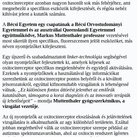
oxitocinreceptor azonban nagyon hasonlít sok más fehérjéhez, ami
megnehezíti a specifikus eszközök kifejlesztését, és régóta nehéz
kihívást jelent a kutatók számára.
A
Bécsi Egyetem egy csapatának a Bécsi Orvostudományi
Egyetemmel és az ausztráliai Queenslandi Egyetemmel
együttműködve, Markus Muttenthaler professzor
vezetésével
most sikerült ilyen specifikus, fluoreszcensen jelölt eszközöket, más
néven nyomjelzőket kifejleszteni.
Egy újszerű és szabadalmaztatott
linker-technológia
segítségével
olyan nyomjelzőket fejlesztettek ki, amelyek képesek az
oxitocinreceptor specifikus megjelenítésére és egyidejű aktiválására.
Ezeknek a nyomjelzőknek a használatával így információkat
szerezhetünk az oxitocinreceptor pontos helyéről és a kiváltott
jelsorozatokról, egyúttal kifinomultabb vizsgálatok is lehetségessé
válnak.
„Ez különösen fontos áttörést jelenthet az emlőrák
kutatásában, támogatva a korai diagnózis és az innovatív terápiák
új lehetőségeit”
– mondja
Muttenthaler gyógyszerkémikus, a
vizsgálat vezetője
.
Az új nyomjelzők az oxitocinreceptor eloszlásának és jelátvitelének
vizsgálatára is alkalmazhatók az agy különböző területein. Ezáltal
jobban megérthetővé válik az oxitocinreceptor szerepe például az
autizmus spektrumzavarokban, ahol az oxitocin rendszert ígéretes