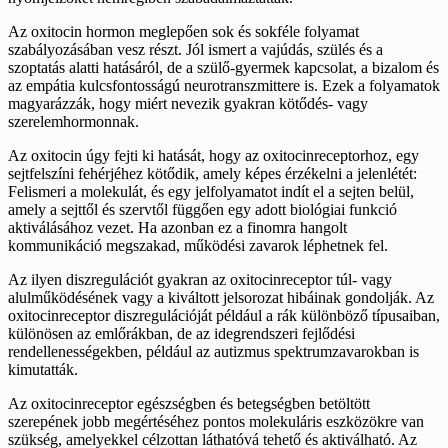
Az oxitocin hormon meglepően sok és sokféle folyamat
szabályozásában vesz részt. Jól ismert a vajúdás, szülés és a
szoptatás alatti hatásáról, de a szülő-gyermek kapcsolat, a bizalom és
az empátia kulcsfontosságú neurotranszmittere is. Ezek a folyamatok
magyarázzák, hogy miért nevezik gyakran kötődés- vagy
szerelemhormonnak.
Az oxitocin úgy fejti ki hatását, hogy az oxitocinreceptorhoz, egy
sejtfelszíni fehérjéhez kötődik, amely képes érzékelni a jelenlétét:
Felismeri a molekulát, és egy jelfolyamatot indít el a sejten belül,
amely a sejttől és szervtől függően egy adott biológiai funkció
aktiválásához vezet. Ha azonban ez a finomra hangolt
kommunikáció megszakad, működési zavarok léphetnek fel.
Az ilyen diszregulációt gyakran az oxitocinreceptor túl- vagy
alulműködésének vagy a kiváltott jelsorozat hibáinak gondolják. Az
oxitocinreceptor diszregulációját például a rák különböző típusaiban,
különösen az emlőrákban, de az idegrendszeri fejlődési
rendellenességekben, például az autizmus spektrumzavarokban is
kimutatták.
Az oxitocinreceptor egészségben és betegségben betöltött
szerepének jobb megértéséhez pontos molekuláris eszközökre van
szükség, amelyekkel célzottan láthatóvá tehető és aktiválható. Az