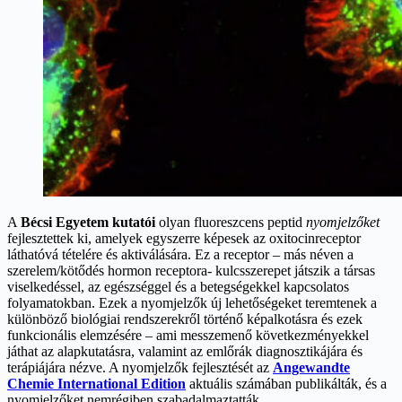
A
Bécsi Egyetem kutatói
olyan fluoreszcens peptid
nyomjelzőket
fejlesztettek ki, amelyek egyszerre képesek az oxitocinreceptor
láthatóvá tételére és aktiválására. Ez a receptor – más néven a
szerelem/kötődés hormon receptora- kulcsszerepet játszik a társas
viselkedéssel, az egészséggel és a betegségekkel kapcsolatos
folyamatokban. Ezek a nyomjelzők új lehetőségeket teremtenek a
különböző biológiai rendszerekről történő képalkotásra és ezek
funkcionális elemzésére – ami messzemenő következményekkel
játhat az alapkutatásra, valamint az emlőrák diagnosztikájára és
terápiájára nézve. A nyomjelzők fejlesztését az
Angewandte
Chemie International Edition
aktuális számában publikálták, és a
nyomjelzőket nemrégiben szabadalmaztatták.