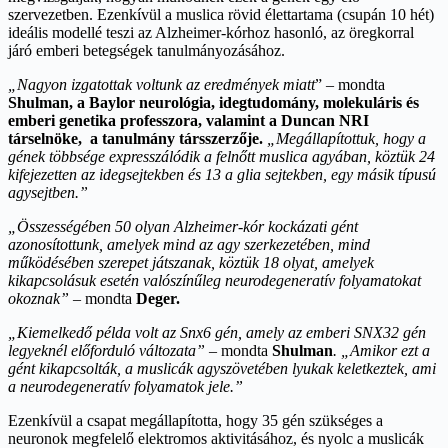
szervezetben. Ezenkívül a muslica rövid élettartama (csupán 10 hét)
ideális modellé teszi az Alzheimer-kórhoz hasonló, az öregkorral
járó emberi betegségek tanulmányozásához.
„Nagyon izgatottak voltunk az eredmények miatt
” – mondta
Shulman, a Baylor neurológia, idegtudomány, molekuláris és
emberi genetika professzora, valamint a Duncan NRI
társelnöke, a tanulmány társszerzője.
„Megállapítottuk, hogy a
gének többsége expresszálódik a felnőtt muslica agyában, köztük 24
kifejezetten az idegsejtekben és 13 a glia sejtekben, egy másik típusú
agysejtben.”
„Összességében 50 olyan Alzheimer-kór kockázati gént
azonosítottunk, amelyek mind az agy szerkezetében, mind
működésében szerepet játszanak, köztük 18 olyat, amelyek
kikapcsolásuk esetén valószínűleg neurodegeneratív folyamatokat
okoznak”
– mondta
Deger.
„Kiemelkedő példa volt az Snx6 gén, amely az emberi SNX32 gén
legyeknél előforduló változata” –
mondta
Shulman
. „Amikor ezt a
gént kikapcsolták, a muslicák agyszövetében lyukak keletkeztek, ami
a neurodegeneratív folyamatok jele.”
Ezenkívül a csapat megállapította, hogy 35 gén szükséges a
neuronok megfelelő elektromos aktivitásához, és nyolc a muslicák