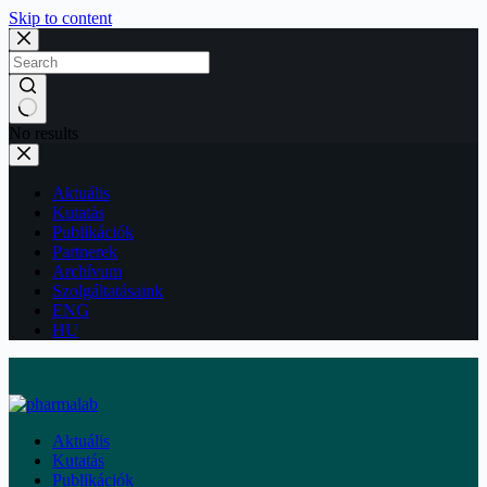
Skip to content
No results
Aktuális
Kutatás
Publikációk
Partnerek
Archívum
Szolgáltatásaink
ENG
HU
Aktuális
Kutatás
Publikációk