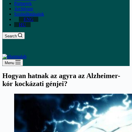
Partnerek
Archívum
Szolgáltatásaink
ENG
HU
Search
Menu
Hogyan hatnak az agyra az Alzheimer-
kór kockázati génjei?