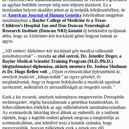
az agyban betöltött szerepe még nem teljesen tisztázott. Ez a
tisztázatlan helyzet akadályt jelent az új terápiák kifejlesztésében, de
az
American Journal of Human Genetics
folyóiratban megjelent
tanulmányban a
Baylor College of Medicine és a Texas
Children’s Hospital Jan and Dan Duncan Neurological
Research Institute (Duncan NRI) kutatói
új betekintést nyújtanak
abba, hogy az Alzheimer-kór kockázati génei hogyan hatnak az
agyra.
„100 emberi Alzheimer-kór kockázati gén muslica-változatát
tanulmányoztuk
” – mondta
az első szerző, Dr. Jennifer Deger, a
Baylor Medical Scientist Training Program (M.D./Ph.D.)
idegtudományi diplomása, akinek mentora Dr. Joshua Shulman
és Dr. Hugo Bellen volt
.
„Olyan ecetmuslicákat fejlesztettünk ki,
amelyek mutációi „kikapcsolták” az egyes géneket, és
meghatároztuk, hogy ez hogyan befolyásolta a muslicák agyának
szerkezetét, működését és stresszállóságát az öregedés során.”
Ezek a kis rovarok, amelyek tudományos megnevezése
Drosophila
melanogaster
, régóta használatosak a genetikai kutatásokban, és
felbecsülhetetlen értékűek az agy működésének tanulmányozásában.
Az ecetmuslicák látszólag távol állnak az embertől, de a tudósok
rájöttek, hogy a legtöbb emberi génnek megvan a megfelelője az
ecetmuslicákban, ami lehetővé teszi a kutatók számára, hogy
megvizsgálják, hogyan működnek ezek a gének egy élő