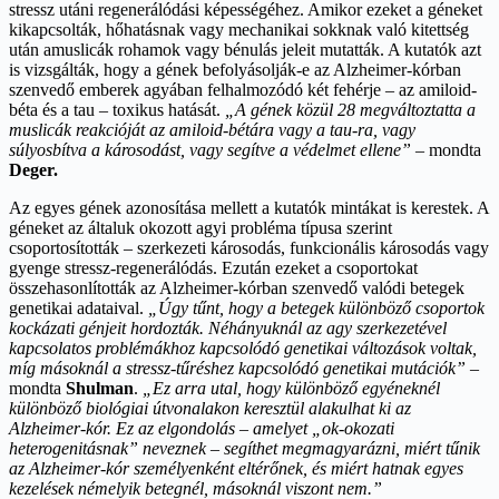
stressz utáni regenerálódási képességéhez. Amikor ezeket a géneket
kikapcsolták, hőhatásnak vagy mechanikai sokknak való kitettség
után amuslicák rohamok vagy bénulás jeleit mutatták. A kutatók azt
is vizsgálták, hogy a gének befolyásolják-e az Alzheimer-kórban
szenvedő emberek agyában felhalmozódó két fehérje – az amiloid-
béta és a tau – toxikus hatását.
„A gének közül 28 megváltoztatta a
muslicák reakcióját az amiloid-bétára vagy a tau-ra, vagy
súlyosbítva a károsodást, vagy segítve a védelmet ellene”
– mondta
Deger.
Az egyes gének azonosítása mellett a kutatók mintákat is kerestek. A
géneket az általuk okozott agyi probléma típusa szerint
csoportosították – szerkezeti károsodás, funkcionális károsodás vagy
gyenge stressz-regenerálódás. Ezután ezeket a csoportokat
összehasonlították az Alzheimer-kórban szenvedő valódi betegek
genetikai adataival.
„Úgy tűnt, hogy a betegek különböző csoportok
kockázati génjeit hordozták. Néhányuknál az agy szerkezetével
kapcsolatos problémákhoz kapcsolódó genetikai változások voltak,
míg másoknál a stressz-tűréshez kapcsolódó genetikai mutációk”
–
mondta
Shulman
.
„Ez arra utal, hogy különböző egyéneknél
különböző biológiai útvonalakon keresztül alakulhat ki az
Alzheimer-kór. Ez az elgondolás – amelyet „ok-okozati
heterogenitásnak” neveznek – segíthet megmagyarázni, miért tűnik
az Alzheimer-kór személyenként eltérőnek, és miért hatnak egyes
kezelések némelyik betegnél, másoknál viszont nem.”