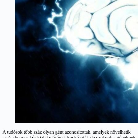
A tudósok több száz olyan gént azonosítottak, amelyek növelhetik
az Alzheimer-kór kialakulásának kockázatát, de ezeknek a géneknek