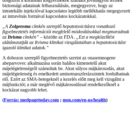
dolgozott a korábban kisgyermekek számára jóváhagyott termék
biztonsági adatainak felhasználásán, megjegyezve, hogy az
intratekális injekcióval kapcsolatos legtöbb mellékhatás megegyezett
az intravénás formával kapcsolatos kockázatokkal.
„A
Zolgensma
címkén szereplő hepatotoxicitásra vonatkozó
figyelmeztetés információi megfelelő módosításokkal megmaradnak
az
Itvisma
címkén”
– közölte az FDA.
„Ezt a megközelítést
alátámasztják az Itvisma klinikai vizsgálataiban a hepatotoxicitást
igazoló klinikai adatok.”
A dobozon szereplő figyelmeztetés szerint az onasemnogene
abeparvovec alkalmazása során halálos kimenetelű akut
májelégtelenségről számoltak be. Akut súlyos májkárosodás, akut
májelégtelenség és emelkedett aminotranszferázszintek fordulhatnak
elő. Ezért az SMA-betegeknél a kezelés előtt meg kell vizsgálni a
májfunkciót; a már meglévő májkárosodással rendelkezőknél a
kockázat nagyobb lehet.
(Forrás: medpagetoday.com
;
msn.com/en-us/health
)