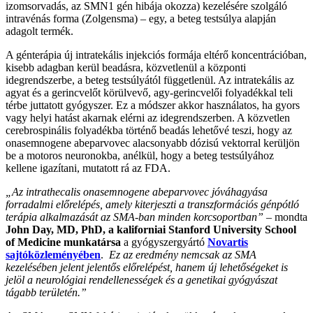
izomsorvadás, az SMN1 gén hibája okozza) kezelésére szolgáló
intravénás forma (Zolgensma) – egy, a beteg testsúlya alapján
adagolt termék.
A génterápia új intratekális injekciós formája eltérő koncentrációban,
kisebb adagban kerül beadásra, közvetlenül a központi
idegrendszerbe, a beteg testsúlyától függetlenül. Az intratekális az
agyat és a gerincvelőt körülvevő, agy-gerincvelői folyadékkal teli
térbe juttatott gyógyszer. Ez a módszer akkor használatos, ha gyors
vagy helyi hatást akarnak elérni az idegrendszerben. A közvetlen
cerebrospinális folyadékba történő beadás lehetővé teszi, hogy az
onasemnogene abeparvovec alacsonyabb dózisú vektorral kerüljön
be a motoros neuronokba, anélkül, hogy a beteg testsúlyához
kellene igazítani, mutatott rá az FDA.
„Az intrathecalis onasemnogene abeparvovec jóváhagyása
forradalmi előrelépés, amely kiterjeszti a transzformációs génpótló
terápia alkalmazását az SMA-ban minden korcsoportban”
– mondta
John Day, MD, PhD, a kaliforniai Stanford University School
of Medicine munkatársa
a gyógyszergyártó
Novartis
sajtóközleményében
.
Ez az eredmény nemcsak az SMA
kezelésében jelent jelentős előrelépést, hanem új lehetőségeket is
jelöl a neurológiai rendellenességek és a genetikai gyógyászat
tágabb területén.”