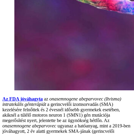
Az FDA jóváhagyta
az
onasemnogene abeparvovec (Itvisma)
intratekális génterápiát
a gerincvelői izomsorvadás (SMA)
kezelésére felnőttek és 2 évesnél idősebb gyermekek esetében,
akiknél a túlélő motoros neuron 1 (SMN1) gén mutációja
megerősítést nyert, jelentette be az ügynökség hétfőn. Az
onasemnogene abeparvovec
ugyanaz a hatóanyag, mint a 2019-ben
jóváhagyott, 2 év alatti gyermekek SMA-jának (gerincvelői