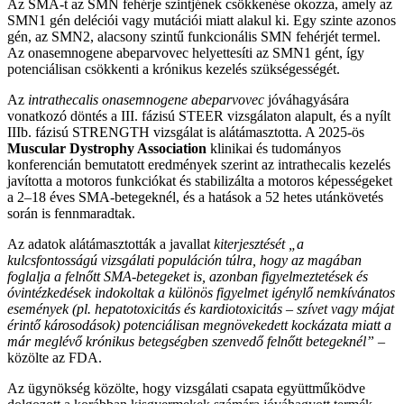
Az SMA-t az SMN fehérje szintjének csökkenése okozza, amely az
SMN1 gén deléciói vagy mutációi miatt alakul ki. Egy szinte azonos
gén, az SMN2, alacsony szintű funkcionális SMN fehérjét termel.
Az onasemnogene abeparvovec helyettesíti az SMN1 gént, így
potenciálisan csökkenti a krónikus kezelés szükségességét.
Az
intrathecalis onasemnogene abeparvovec
jóváhagyására
vonatkozó döntés a III. fázisú STEER vizsgálaton alapult, és a nyílt
IIIb. fázisú STRENGTH vizsgálat is alátámasztotta. A 2025-ös
Muscular Dystrophy Association
klinikai és tudományos
konferencián bemutatott eredmények szerint az intrathecalis kezelés
javította a motoros funkciókat és stabilizálta a motoros képességeket
a 2–18 éves SMA-betegeknél, és a hatások a 52 hetes utánkövetés
során is fennmaradtak.
Az adatok alátámasztották a javallat
kiterjesztését „a
kulcsfontosságú vizsgálati populáción túlra, hogy az magában
foglalja a felnőtt SMA-betegeket is, azonban figyelmeztetések és
óvintézkedések indokoltak a különös figyelmet igénylő nemkívánatos
események (pl. hepatotoxicitás és kardiotoxicitás – szívet vagy májat
érintő károsodások) potenciálisan megnövekedett kockázata miatt a
már meglévő krónikus betegségben szenvedő felnőtt betegeknél”
–
közölte az FDA.
Az ügynökség közölte, hogy vizsgálati csapata együttműködve