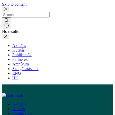
Skip to content
No results
Aktuális
Kutatás
Publikációk
Partnerek
Archívum
Szolgáltatásaink
ENG
HU
Aktuális
Kutatás
Publikációk