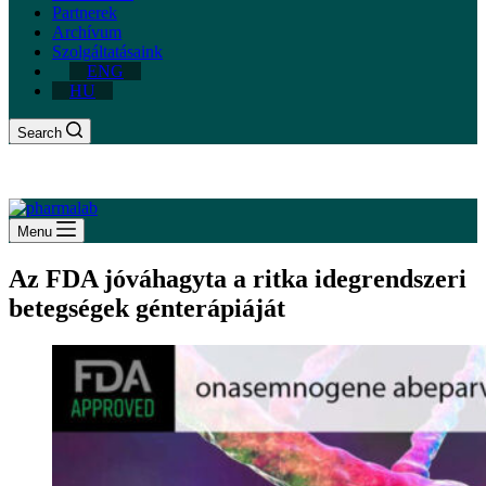
Partnerek
Archívum
Szolgáltatásaink
ENG
HU
Search
Menu
Az FDA jóváhagyta a ritka idegrendszeri
betegségek génterápiáját