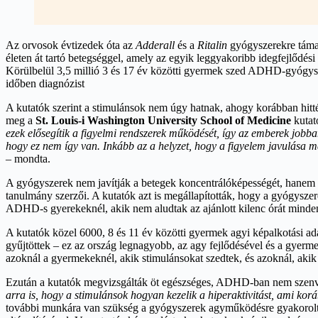
Az orvosok évtizedek óta az
Adderall
és a
Ritalin
gyógyszerekre támas
életen át tartó betegséggel, amely az egyik leggyakoribb idegfejlődé
Körülbelül 3,5 millió 3 és 17 év közötti gyermek szed ADHD-gyógysz
időben diagnózist
A kutatók szerint a stimulánsok nem úgy hatnak, ahogy korábban hitték
meg a
St. Louis-i Washington University School of Medicine
kutat
ezek elősegítik a figyelmi rendszerek működését, így az emberek jobba
hogy ez nem így van. Inkább az a helyzet, hogy a figyelem javulása 
– mondta.
A gyógyszerek nem javítják a betegek koncentrálóképességét, hanem 
tanulmány szerzői. A kutatók azt is megállapították, hogy a gyógyszere
ADHD-s gyerekeknél, akik nem aludtak az ajánlott kilenc órát minden
A kutatók közel 6000, 8 és 11 év közötti gyermek agyi képalkotási ada
gyűjtöttek – ez az ország legnagyobb, az agy fejlődésével és a gyerm
azoknál a gyermekeknél, akik stimulánsokat szedtek, és azoknál, aki
Ezután a kutatók megvizsgálták öt egészséges, ADHD-ban nem szenve
arra is, hogy a stimulánsok hogyan kezelik a hiperaktivitást, ami k
további munkára van szükség a gyógyszerek agyműködésre gyakorolt 