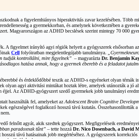
zkodnak a figyelemhiányos hiperaktivitás zavar kezelésében. Több mint 
si rendellenesség a gyermekkorban, és amelynek következtében a gyereke
ert. Magyarországon az ADHD becslések szerint mintegy 70 000 gyerme
. A figyelmet irányító agyi régiók helyett a gyógyszerek elsősorban az a
óinak
Cell
folyóiratban megjelentlegújabb tanulmánya.
„Gyermekneuroló
n tudják kontrollálni, mire figyelnek”
– magyarázta
Dr. Benjamin Ka
másodlagos hatása annak, hogy a gyermek éberebb és a feladatot jutalma
éberebbé és érdeklődőbbé teszik az ADHD-s egyéneket olyan témák irán
k olyan agyi aktivitási mintákat hoztak létre, amelyek utánozták a jó al
 éjjel. Az ADHD-gyógyszert szedő gyermekek jobb tanulmányi eredmények
tait használták fel, amelyeket az
Adolescent Brain Cognitive Developmen
ekek egészségével foglalkozó hosszú távú kutatás. Összehasonlították 
k nem.
dő felnőtt agyát, akik szedtek gyógyszert. Megfigyeléseik eredménye
orábban paradoxnak tűnt”
– tette hozzá
Dr. Nico Dosenbach, a David 
hosszú távú hatásainak jobb megértéséhez. A gyógyszerek korrekciós h