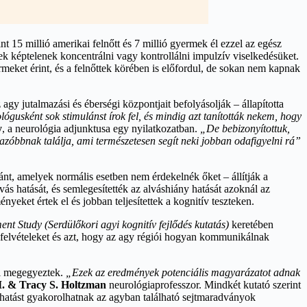
15 millió amerikai felnőtt és 7 millió gyermek él ezzel az egész
k képtelenek koncentrálni vagy kontrollálni impulzív viselkedésüket.
ket érint, és a felnőttek körében is előfordul, de sokan nem kapnak
gy jutalmazási és éberségi központjait befolyásolják – állapította
gusként sok stimulánst írok fel, és mindig azt tanították nekem, hogy
y
, a neurológia adjunktusa egy nyilatkozatban.
„De bebizonyítottuk,
zóbbnak találja, ami természetesen segít neki jobban odafigyelni rá”
t, amelyek normális esetben nem érdekelnék őket – állítják a
vás hatását, és semlegesítették az alváshiány hatását azoknál az
et értek el és jobban teljesítettek a kognitív teszteken.
t Study (Serdülőkori agyi kognitív fejlődés kutatás)
keretében
a felvételeket és azt, hogy az agy régiói hogyan kommunikálnak
i megegyeztek.
„Ezek az eredmények potenciális magyarázatot adnak
M. & Tracy S. Holtzman
neurológiaprofesszor. Mindkét kutató szerint
atást gyakorolhatnak az agyban található sejtmaradványok