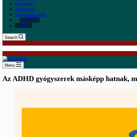
Partnerek
Archívum
Szolgáltatásaink
ENG
HU
Search
Menu
Az ADHD gyógyszerek másképp hatnak, mi