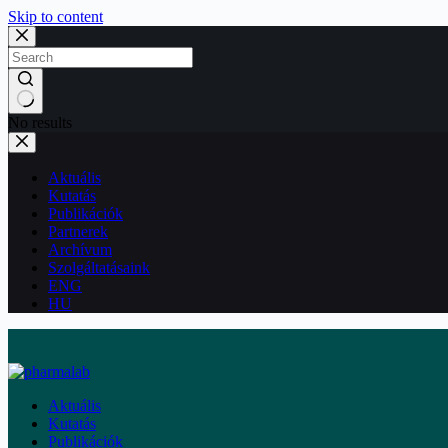
Skip to content
No results
Aktuális
Kutatás
Publikációk
Partnerek
Archívum
Szolgáltatásaink
ENG
HU
Aktuális
Kutatás
Publikációk