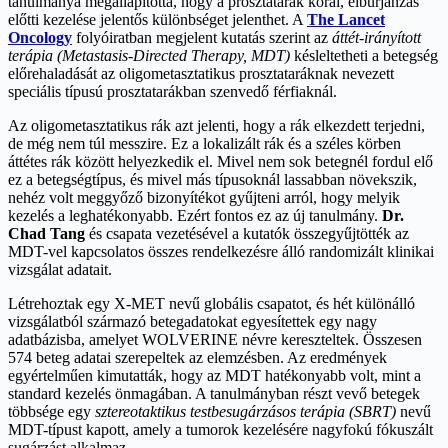
tanulmánya megállapította, hogy a prosztatarák korai, elburjánzás
előtti kezelése jelentős különbséget jelenthet. A
The Lancet
Oncology
folyóiratban megjelent kutatás szerint az
áttét-irányított
terápia (Metastasis-Directed Therapy, MDT)
késleltetheti a betegség
előrehaladását az oligometasztatikus prosztataráknak nevezett
speciális típusú prosztatarákban szenvedő férfiaknál.
Az oligometasztatikus rák azt jelenti, hogy a rák elkezdett terjedni,
de még nem túl messzire. Ez a lokalizált rák és a széles körben
áttétes rák között helyezkedik el. Mivel nem sok betegnél fordul elő
ez a betegségtípus, és mivel más típusoknál lassabban növekszik,
nehéz volt meggyőző bizonyítékot gyűjteni arról, hogy melyik
kezelés a leghatékonyabb. Ezért fontos ez az új tanulmány.
Dr.
Chad Tang
és csapata vezetésével a kutatók összegyűjtötték az
MDT-vel kapcsolatos összes rendelkezésre álló randomizált klinikai
vizsgálat adatait.
Létrehoztak egy X-MET nevű globális csapatot, és hét különálló
vizsgálatból származó betegadatokat egyesítettek egy nagy
adatbázisba, amelyet WOLVERINE névre kereszteltek. Összesen
574 beteg adatai szerepeltek az elemzésben. Az eredmények
egyértelműen kimutatták, hogy az MDT hatékonyabb volt, mint a
standard kezelés önmagában. A tanulmányban részt vevő betegek
többsége egy
sztereotaktikus testbesugárzásos terápia (SBRT)
nevű
MDT-típust kapott, amely a tumorok kezelésére nagyfokú fókuszált
sugárzást alkalmaz.