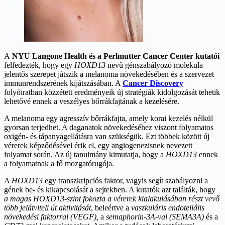
A
NYU Langone Health és a Perlmutter Cancer Center kutatói
felfedezték, hogy egy
HOXD13
nevű génszabályozó molekula
jelentős szerepet játszik a melanoma növekedésében és a szervezet
immunrendszerének kijátszásában. A
Cancer Discovery
folyóiratban közzétett eredményeik új stratégiák kidolgozását tehetik
lehetővé ennek a veszélyes bőrrákfajtának a kezelésére.
A melanoma egy agresszív bőrrákfajta, amely korai kezelés nélkül
gyorsan terjedhet. A daganatok növekedéséhez viszont folyamatos
oxigén- és tápanyagellátásra van szükségük. Ezt többek között új
vérerek képződésével érik el, egy angiogenezisnek nevezett
folyamat során. Az új tanulmány kimutatja, hogy a
HOXD13
ennek
a folyamatnak a fő mozgatórugója.
A
HOXD13
egy transzkripciós faktor, vagyis segít szabályozni a
gének be- és kikapcsolását a sejtekben. A kutatók azt találták, hogy
a magas HOXD13-szint fokozta a vérerek kialakulásában részt vevő
több jelátviteli út aktivitását
, beleértve a
vaszkuláris endoteliális
növekedési faktorral (VEGF),
a
semaphorin-3A-val (SEMA3A)
és a