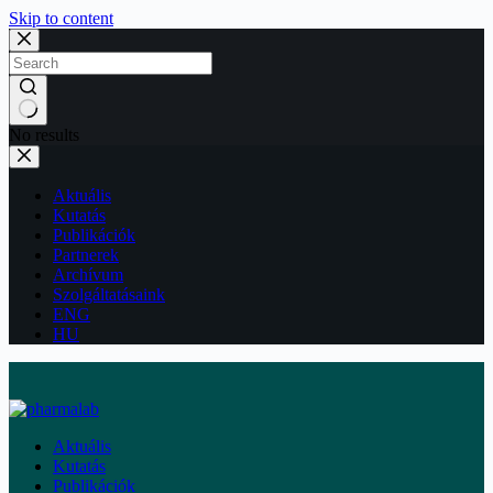
Skip to content
No results
Aktuális
Kutatás
Publikációk
Partnerek
Archívum
Szolgáltatásaink
ENG
HU
Aktuális
Kutatás
Publikációk