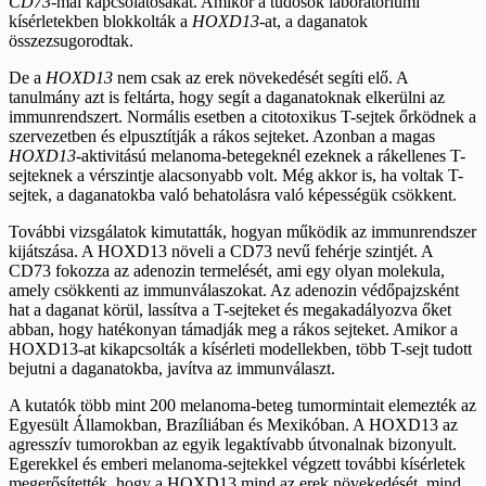
CD73
-mal kapcsolatosakat. Amikor a tudósok laboratóriumi
kísérletekben blokkolták a
HOXD13
-at, a daganatok
összezsugorodtak.
De a
HOXD13
nem csak az erek növekedését segíti elő. A
tanulmány azt is feltárta, hogy segít a daganatoknak elkerülni az
immunrendszert. Normális esetben a citotoxikus T-sejtek őrködnek a
szervezetben és elpusztítják a rákos sejteket. Azonban a magas
HOXD13
-aktivitású melanoma-betegeknél ezeknek a rákellenes T-
sejteknek a vérszintje alacsonyabb volt. Még akkor is, ha voltak T-
sejtek, a daganatokba való behatolásra való képességük csökkent.
További vizsgálatok kimutatták, hogyan működik az immunrendszer
kijátszása. A HOXD13 növeli a CD73 nevű fehérje szintjét. A
CD73 fokozza az adenozin termelését, ami egy olyan molekula,
amely csökkenti az immunválaszokat. Az adenozin védőpajzsként
hat a daganat körül, lassítva a T-sejteket és megakadályozva őket
abban, hogy hatékonyan támadják meg a rákos sejteket. Amikor a
HOXD13-at kikapcsolták a kísérleti modellekben, több T-sejt tudott
bejutni a daganatokba, javítva az immunválaszt.
A kutatók több mint 200 melanoma-beteg tumormintait elemezték az
Egyesült Államokban, Brazíliában és Mexikóban. A HOXD13 az
agresszív tumorokban az egyik legaktívabb útvonalnak bizonyult.
Egerekkel és emberi melanoma-sejtekkel végzett további kísérletek
megerősítették, hogy a HOXD13 mind az erek növekedését, mind