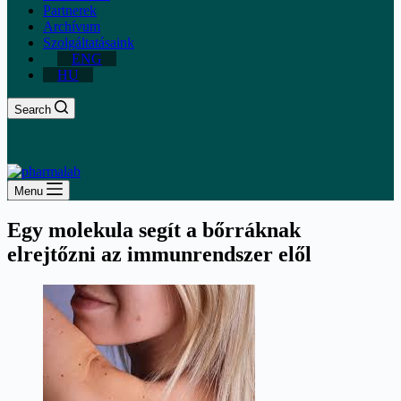
Partnerek
Archívum
Szolgáltatásaink
ENG
HU
Search
Menu
Egy molekula segít a bőrráknak
elrejtőzni az immunrendszer elől