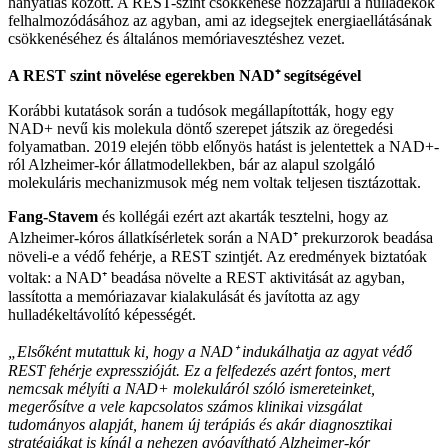
hanyatlás között. A REST-szint csökkenése hozzájárul a hulladékok
felhalmozódásához az agyban, ami az idegsejtek energiaellátásának
csökkenéséhez és általános memóriavesztéshez vezet.
A REST szint növelése egerekben NAD⁺ segítségével
Korábbi kutatások során a tudósok megállapították, hogy egy
NAD+ nevű kis molekula döntő szerepet játszik az öregedési
folyamatban. 2019 elején több előnyös hatást is jelentettek a NAD+-
ról Alzheimer-kór állatmodellekben, bár az alapul szolgáló
molekuláris mechanizmusok még nem voltak teljesen tisztázottak.
Fang-Stavem
és kollégái ezért azt akarták tesztelni, hogy az
Alzheimer-kóros állatkísérletek során a NAD⁺ prekurzorok beadása
növeli-e a védő fehérje, a REST szintjét. Az eredmények biztatóak
voltak: a NAD⁺ beadása növelte a REST aktivitását az agyban,
lassította a memóriazavar kialakulását és javította az agy
hulladékeltávolító képességét.
„Elsőként mutattuk ki, hogy a NAD⁺ indukálhatja az agyat védő
REST fehérje expresszióját. Ez a felfedezés azért fontos, mert
nemcsak mélyíti a NAD+ molekuláról szóló ismereteinket,
megerősítve a vele kapcsolatos számos klinikai vizsgálat
tudományos alapját, hanem új terápiás és akár diagnosztikai
stratégiákat is kínál a nehezen gyógyítható Alzheimer-kór