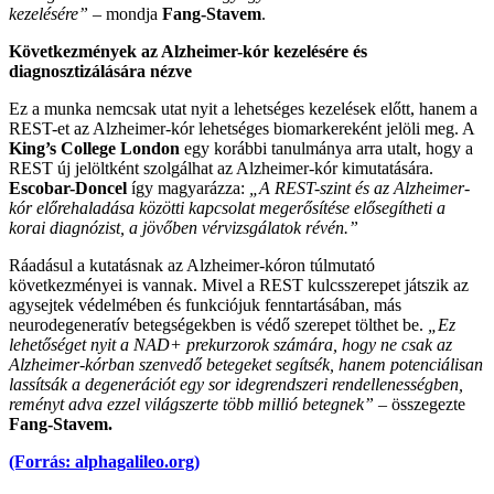
kezelésére”
– mondja
Fang-Stavem
.
Következmények az Alzheimer-kór kezelésére és
diagnosztizálására nézve
Ez a munka nemcsak utat nyit a lehetséges kezelések előtt, hanem a
REST-et az Alzheimer-kór lehetséges biomarkereként jelöli meg. A
King’s College London
egy korábbi tanulmánya arra utalt, hogy a
REST új jelöltként szolgálhat az Alzheimer-kór kimutatására.
Escobar-Doncel
így magyarázza:
„A REST-szint és az Alzheimer-
kór előrehaladása közötti kapcsolat megerősítése elősegítheti a
korai diagnózist, a jövőben vérvizsgálatok révén.”
Ráadásul a kutatásnak az Alzheimer-kóron túlmutató
következményei is vannak. Mivel a REST kulcsszerepet játszik az
agysejtek védelmében és funkciójuk fenntartásában, más
neurodegeneratív betegségekben is védő szerepet tölthet be.
„Ez
lehetőséget nyit a NAD+ prekurzorok számára, hogy ne csak az
Alzheimer-kórban szenvedő betegeket segítsék, hanem potenciálisan
lassítsák a degenerációt egy sor idegrendszeri rendellenességben,
reményt adva ezzel világszerte több millió betegnek”
– összegezte
Fang-Stavem.
(Forrás: alphagalileo.org)