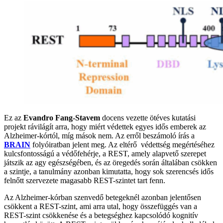
Ez az
Evandro Fang-Stavem
docens vezette ötéves kutatási
projekt rávilágít arra, hogy miért védettek egyes idős emberek az
Alzheimer-kórtól, míg mások nem. Az erről beszámoló írás a
BRAIN
folyóiratban jelent meg. Az eltérő védettség megértéséhez
kulcsfontosságú a védőfehérje, a REST, amely alapvető szerepet
játszik az agy egészségében, és az öregedés során általában csökken
a szintje, a tanulmány azonban kimutatta, hogy sok szerencsés idős
felnőtt szervezete magasabb REST-szintet tart fenn.
Az Alzheimer-kórban szenvedő betegeknél azonban jelentősen
csökkent a REST-szint, ami arra utal, hogy összefüggés van a
REST-szint csökkenése és a betegséghez kapcsolódó kognitív