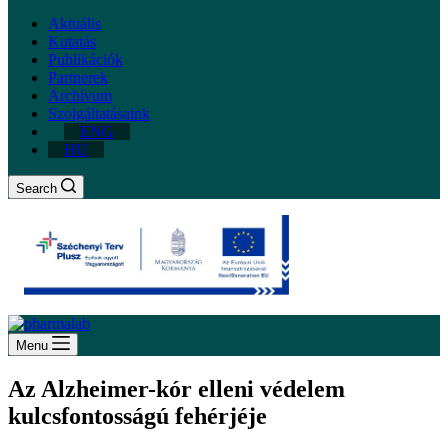
Aktuális
Kutatás
Publikációk
Partnerek
Archívum
Szolgáltatásaink
ENG
HU
Search
Menu
Az Alzheimer-kór elleni védelem
kulcsfontosságú fehérjéje